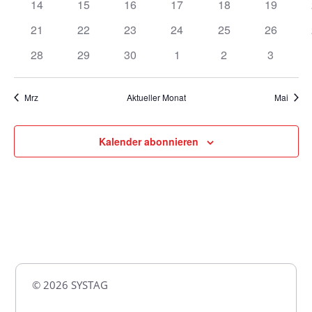
0
0
0
0
0
0
14
15
16
17
18
19
Veranstaltungen
Veranstaltungen
Veranstaltungen
Veranstaltungen
Veranstaltungen
Veransta
0
0
0
0
0
0
21
22
23
24
25
26
Veranstaltungen
Veranstaltungen
Veranstaltungen
Veranstaltungen
Veranstaltungen
Veransta
0
0
0
0
0
0
28
29
30
1
2
3
Veranstaltungen
Veranstaltungen
Veranstaltungen
Veranstaltungen
Veranstaltungen
Veransta
Mrz
Aktueller Monat
Mai
Kalender abonnieren
© 2026 SYSTAG