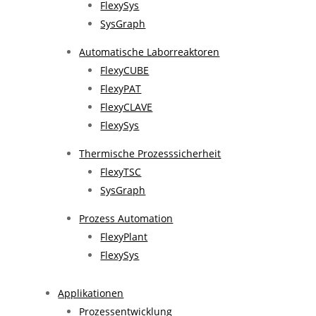
FlexySys
SysGraph
Automatische Laborreaktoren
FlexyCUBE
FlexyPAT
FlexyCLAVE
FlexySys
Thermische Prozesssicherheit
FlexyTSC
SysGraph
Prozess Automation
FlexyPlant
FlexySys
Applikationen
Prozessentwicklung