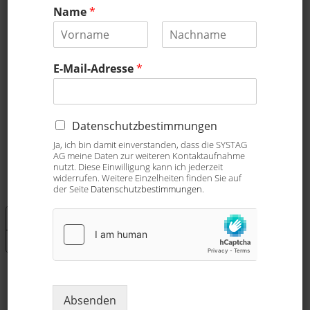
Name
*
Sitemap
V
N
SYSTAG, System Technik
Internetauftritt by
o
a
E-Mail-Adresse
*
AG
Quantum Digital
r
c
n
h
Bahnhofstrasse 76
a
n
CH-8803 Rüschlikon,
m
a
Switzerland,
e
m
D
Datenschutzbestimmungen
e
+41 44 704 54 54
a
Ja, ich bin damit einverstanden, dass die SYSTAG
infos@systag.ch
t
AG meine Daten zur weiteren Kontaktaufnahme
e
nutzt. Diese Einwilligung kann ich jederzeit
widerrufen. Weitere Einzelheiten finden Sie auf
n
der Seite
Datenschutzbestimmungen
.
s
c
Ihre Datenschutzeinstellungen
h
u
Hinweis bei Erhebung
t
z
b
e
Absenden
s