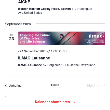
AIChE
Boston Marriott Copley Place, Boston
110 Huntington
Ave,United States
September 2026
MI
23
-
24 September 2026 @ 17:00
CEST
ILMAC Lausanne
ILMAC Lausanne
Av. Bergières 10,Lausanne,Switzerland
Heute
Nächste
Veranstaltungen
Vorherige
Veransta
Kalender abonnieren